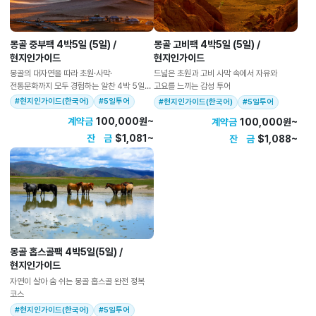
몽골 중부팩 4박5일 (5일) /
몽골 고비팩 4박5일 (5일) /
현지인가이드
현지인가이드
몽골의 대자연을 따라 초원·사막·
드넓은 초원과 고비 사막 속에서 자유와
전통문화까지 모두 경험하는 알찬 4박 5일
고요를 느끼는 감성 투어
감성 투어 🌿
#현지인가이드(한국어)
#5일투어
#현지인가이드(한국어)
#5일투어
계약금
100,000원~
계약금
100,000원~
잔 금
$1,081~
잔 금
$1,088~
몽골 홉스골팩 4박5일(5일) /
현지인가이드
자연이 살아 숨 쉬는 몽골 홉스골 완전 정복
코스
#현지인가이드(한국어)
#5일투어