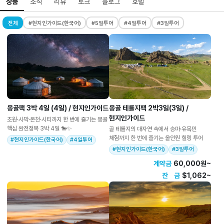
상품
소식
리뷰
토크
블로그
호텔
전체
#현지인가이드(한국어)
#5일투어
#4일투어
#3일투어
몽골팩 3박 4일 (4일) / 현지인가이드
몽골 테를지팩 2박3일(3일) /
현지인가이드
초원·사막·온천·시티까지 한 번에 즐기는 몽골
핵심 완전정복 3박 4일 🐎✨
골 테를지의 대자연 속에서 승마·유목민
체험까지 한 번에 즐기는 올인원 힐링 투어
#현지인가이드(한국어)
#4일투어
#현지인가이드(한국어)
#3일투어
계약금
60,000원~
잔 금
$1,062~