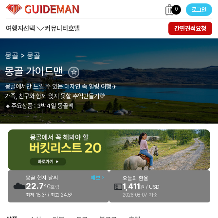
0
로그인
여행지선택
커뮤니티
호텔
간편견적요청
몽골 > 몽골
몽골 가이드맨
☆
몽골에서만 느낄 수 있는 대자연 속 힐링 여행✈️
가족, 친구와 함께 잊지 못할 추억만들기💚
🔸주요상품 : 3박4일 몽골팩
몽골 현지 날씨
예보 ›
오늘의 환율
☁️
💵
22.7
1,411
°C
원 / USD
흐림
2026-08-07 기준
최저 15.3° / 최고 24.5°