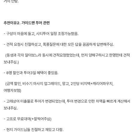
거의 안탐.
추천이유2. 가이드맨 투어 관련
- 구성이 마음에 들고, 시티투어 일정 조정가능했음.
- 견적 요청시 친절하셨고, 폭풍질문에 대한 모든 답을 꼼꼼하게 답변해주심.
(동생과 각자 알아보느라 동시에 견적요청했었는데, 먼저 양해구하시고 한명한테 견적
보내주심.)
- 8명 할인과 투어3일 혜택이 좋았음.
(금액 할인, 비수기 마사지 업그레이드, 망고, 2인당 비치백+캐리어파우치,
여행자보험)
- 고래상어 미출몰로 투어가 변경되었는데, 투어 변경으로 인한 차액을 빠르게 계산해서
보내주심.
- 고프로 무료대여(+잘찍어주심)
- 현지 가이드님들 친절하고 재밌고 다함.