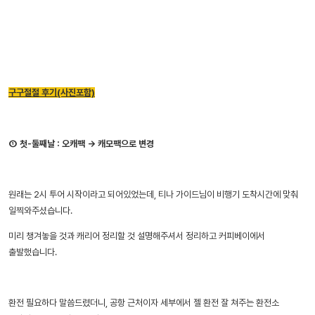
구구절절 후기(사진포함)
① 첫-둘째날 : 오캐팩 → 캐모팩으로 변경
원래는 2시 투어 시작이라고 되어있었는데, 티나 가이드님이 비행기 도착시간에 맞춰
일찍와주셨습니다.
미리 챙겨놓을 것과 캐리어 정리할 것 설명해주셔서 정리하고 커피베이에서
출발했습니다.
환전 필요하다 말씀드렸더니, 공항 근처이자 세부에서 젤 환전 잘 쳐주는 환전소