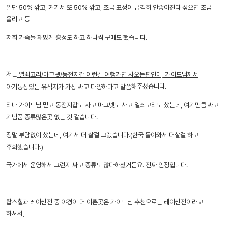
일단 50% 깎고, 거기서 또 50% 깎고, 조금 표정이 급격히 안좋아진다 싶으면 조금
올리고 등
저희 가족들 재밌게 흥정도 하고 하나씩 구매도 했습니다.
저는
열쇠고리/마그넷/동전지갑 이런걸 여행가면 사오는편인데, 가이드님께서
해주셨습니다.
아기동상있는 유적지가 가장 싸고 다양하다고 말씀
티나 가이드님 믿고 동전지갑도 사고 마그넷도 사고 열쇠고리도 샀는데, 여기만큼 싸고
기념품 종류많은곳 없는 것 같습니다.
정말 부담없이 샀는데, 여기서 더 살걸 그랬습니다.(한국 돌아와서 더살걸 하고
후회했습니다.)
국가에서 운영해서 그런지 싸고 종류도 많다하셨거든요. 진짜 인정입니다.
탑스힐과 레아신전 중 야경이 더 이쁜곳은 가이드님 추천으로는 레아신전이라고
하셔서,