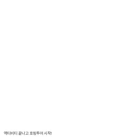
액티비티 끝나고 호핑투어 시작!