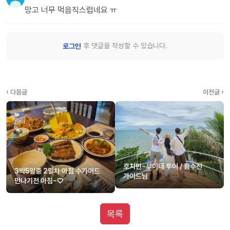
망고 너무 먹음직스럽네요 ㅠ
후 댓글을 작성할 수 있습니다.
로그인
‹ 다음글
이전글 ›
호치민~무이네 투어 / 황수진
3박5일중 2일차 아침 수가이드
가이드님
만나기전 아침~♡
목록