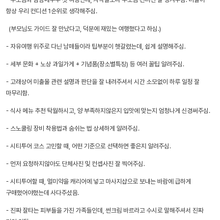
항상 우리 컨디션 1순위로 생각해주심.
(부모님도 가이드 잘 만났다고, 덕분에 재밌는 여행했다고 하심.)
- 자유여행 위주로 다닌 남매들이라 팁부분이 헷갈렸는데, 쉽게 설명해주심.
- 세부 문화 + 노상 과일가게 + 기념품(장소별특징) 등 여러 꿀팁 알려주심.
- 고래상어 미출몰 관련 설명과 판단을 잘 내려주셔서 시간 소모없이 하루 일정 잘
마무리함.
- 식사 메뉴 추천 탁월하시고, 양 부족하지않은지 입맛에 맞는지 엄청나게 신경써주심.
- 스노쿨링 장비 착용법과 숨쉬는 법 상세하게 알려주심.
- 시티투어 코스 고민할 때, 어떤 기준으로 선택하면 좋은지 알려주심.
- 먼저 요청하지않아도 단체사진 및 컨셉사진 잘 찍어주심.
- 시티투어할 때, 멀미약을 캐리어에 넣고 마사지샵으로 보내는 바람에 급하게
구매했어야했는데 사다주셨음.
- 진짜 잘타는 피부들을 가진 가족들인데, 썬크림 바르라고 수시로 말해주셔서 진짜