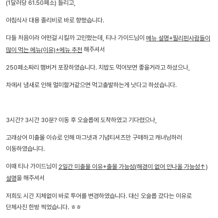
(1달러당 61.50페소) 들리고,
아침식사 대용 졸리비로 바로 향했습니다.
다들 처음이라 어떤걸 시킬까 고민했는데, 티나 가이드님이
메뉴 설명+필리핀사람들이
해주셔서
많이 먹는 메뉴(이유)+메뉴 추천
250페소짜리 햄버거 포장하였습니다. 치밥도 먹어보면 좋을거라고 하셨으나,
차에서 냄새로 인해 멀미할거같으면 먹고출발하는게 낫다고 하셨습니다.
3시간? 3시간 30분? 이동 후 오슬롭에 도착하였고 기다렸으나,
고래상어 미출몰 이슈로 인해 마그넷과 기념티셔츠만 구매하고 캐녀닝하러
이동하였습니다.
이때 티나 가이드님이
2일간 미출몰 이유+출몰 가능성(해경이 없어 안나올 가능성↑)
을 해주셔서
설명
저희도 시간 지체없이 바로 투어를 변경하였습니다. 대신 오슬롭 갔다는 이유로
단체사진 한방 찍었습니다. ㅎㅎ