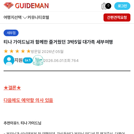
0
로그인
여행지선택
커뮤니티
호텔
간편견적요청
세부점
티나 가이드님과 함께한 즐거웠던 3박5일 대가족 세부여행
★ ★ ★ ★ ★
방문일 2026년 05월
지원
2026.06.01
조회 764
Lv.1
★결론★
다음에도 예약할 의사 있음
추천이유1. 티나 가이드님
- 부모님과 삼남매부부 첫 여행인데, 자식들보다 부모님 컨디션 잘 챙겨주심. 더불어