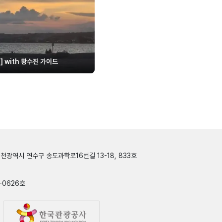
후기 ] with 황수진 가이드
인천광역시 연수구 송도과학로16번길 13-18, 833호
-0626호