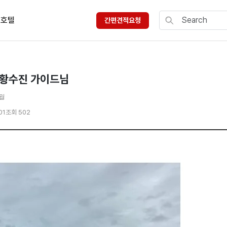
호텔
간편견적요청
 황수진 가이드님
5월
01
조회 502