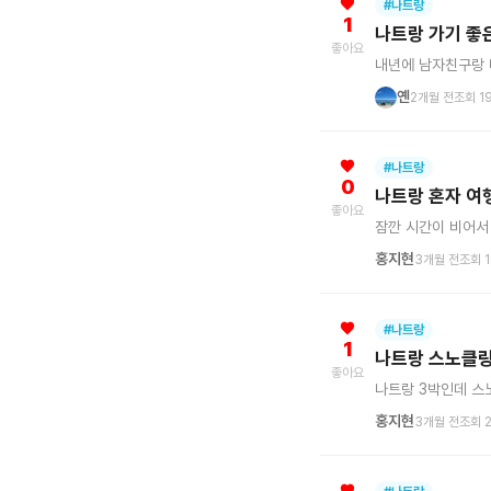
#나트랑
1
나트랑 가기 좋
좋아요
내년에 남자친구랑 
옌
2개월 전
조회 1
#나트랑
0
나트랑 혼자 여
좋아요
잠깐 시간이 비어서
홍지현
3개월 전
조회 
#나트랑
1
나트랑 스노클링
좋아요
나트랑 3박인데 스
홍지현
3개월 전
조회 2