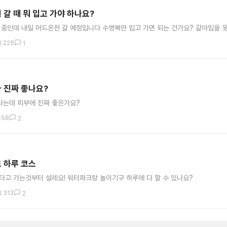
갈 때 뭐 입고 가야 하나요?
 중인데 내일 머드온천 갈 예정입니다 수영복만 입고 가면 되는 건가요? 갈아입을 옷도
 225
1
 진짜 좋나요?
는데 피부에 진짜 좋은가요?
458
2
 하루 코스
타고 가는것부터 설레요! 워터파크랑 놀이기구 하루에 다 할 수 있나요?
 313
2