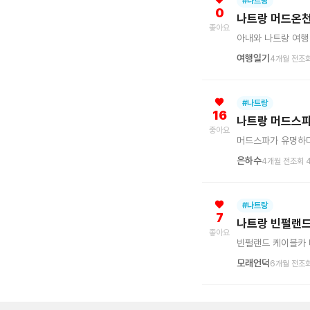
#나트랑
0
나트랑 머드온천 
좋아요
아내와 나트랑 여행
여행일기
4개월 전
조회
#나트랑
16
나트랑 머드스파
좋아요
머드스파가 유명하다
은하수
4개월 전
조회 
#나트랑
7
나트랑 빈펄랜드
좋아요
빈펄랜드 케이블카 
모래언덕
6개월 전
조회