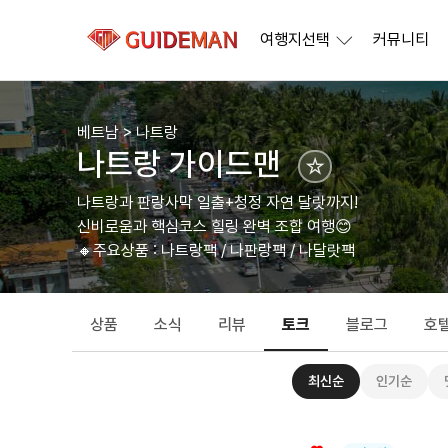
여행지선택
커뮤니티
베트남 > 나트랑
나트랑 가이드맨
☆
나트랑과 판랑사막 일출+청정 자연 달랏까지!
신비로움과 핵심코스 힐링 완벽 조합 여행😊
🔸주요상품 : 나트랑팩 / 나판랑팩 / 나달랏팩
상품
소식
리뷰
토크
블로그
호
최신순
인기순