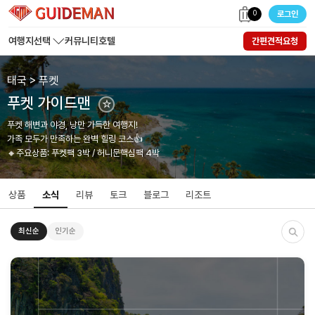
0
로그인
여행지선택
커뮤니티
호텔
간편견적요청
태국 > 푸켓
푸켓 가이드맨
☆
푸켓 해변과 야경, 낭만 가득한 여행지!
가족 모두가 만족하는 완벽 힐링 코스👍
🔸주요상품: 푸켓팩 3박 / 허니문핵심팩 4박
상품
소식
리뷰
토크
블로그
리조트
최신순
인기순