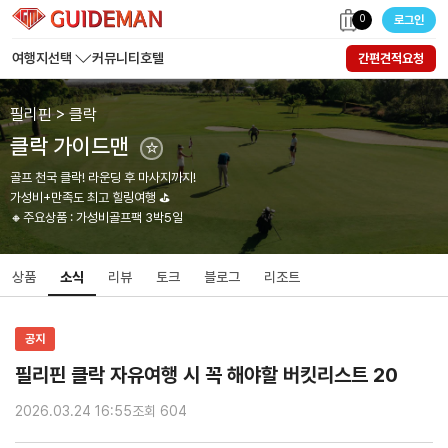
0
로그인
여행지선택
커뮤니티
호텔
간편견적요청
필리핀 > 클락
클락 가이드맨
☆
골프 천국 클락! 라운딩 후 마사지까지!
가성비+만족도 최고 힐링여행 ⛳
🔸주요상품 : 가성비골프팩 3박5일
상품
소식
리뷰
토크
블로그
리조트
공지
필리핀 클락 자유여행 시 꼭 해야할 버킷리스트 20
2026.03.24 16:55
조회 604