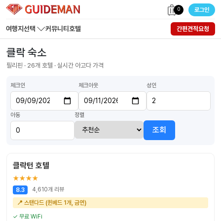
0
로그인
여행지선택
커뮤니티
호텔
간편견적요청
클락 숙소
필리핀 · 26개 호텔 · 실시간 아고다 가격
체크인
체크아웃
성인
아동
정렬
조회
클락턴 호텔
★★★★
4,610개 리뷰
8.3
📍 스탠다드 (퀸베드 1개, 금연)
✓ 무료 WiFi