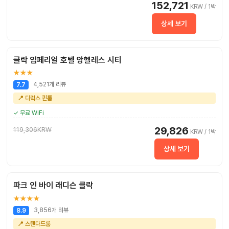
152,721
KRW / 1박
상세 보기
클락 임페리얼 호텔 앙헬레스 시티
★★★
4,521개 리뷰
7.7
📍 디럭스 퀸룸
✓ 무료 WiFi
29,826
119,306KRW
KRW / 1박
상세 보기
파크 인 바이 래디슨 클락
★★★★
3,856개 리뷰
8.9
📍 스탠다드룸