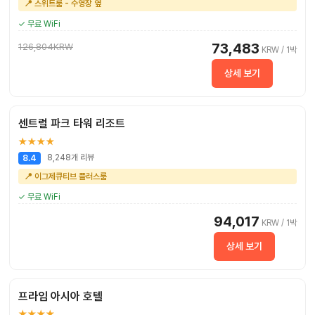
📍 스위트룸 - 수영장 옆
✓ 무료 WiFi
73,483
126,804KRW
KRW / 1박
상세 보기
센트럴 파크 타워 리조트
★★★★
8,248개 리뷰
8.4
📍 이그제큐티브 플러스룸
✓ 무료 WiFi
94,017
KRW / 1박
상세 보기
프라임 아시아 호텔
★★★★