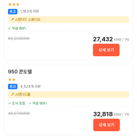
★★★
1,183개 리뷰
8.2
📍 스탠다드 스튜디오
✓ 무료 WiFi
27,432
69,292KRW
KRW / 1박
상세 보기
950 콘도텔
★★
4,524개 리뷰
8.0
📍 스탠다드룸
✓ 조식 포함
✓ 무료 WiFi
32,818
46,079KRW
KRW / 1박
상세 보기