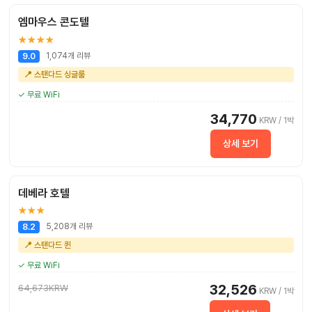
엠마우스 콘도텔
★★★★
1,074개 리뷰
9.0
📍 스탠다드 싱글룸
✓ 무료 WiFi
34,770
KRW / 1박
상세 보기
데베라 호텔
★★★
5,208개 리뷰
8.2
📍 스탠다드 퀸
✓ 무료 WiFi
32,526
64,673KRW
KRW / 1박