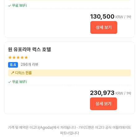
✓ 무료 WiFi
130,500
KRW / 1박
상세 보기
원 유포리아 럭스 호텔
★★★★★
296개 리뷰
8.4
📍 디럭스 퀸룸
✓ 무료 WiFi
230,973
KRW / 1박
상세 보기
가격 및 예약은 아고다(Agoda)에서 처리됩니다 · 가이드맨은 아고다 공식 어필리에이트
파트너입니다