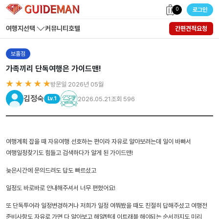
0
로그인
여행지선택
커뮤니티
호텔
간편견적요청
보홀점
가족끼리 단독여행은 가이드맨!
★ ★ ★ ★ ★
방문일 2026년 05월
김정숙
2026.05.21
조회 596
Lv.1
여행계획 잡을 때 자유여행 선호하는 편이라 자유로 알아보려는데 일이 바빠서
여행일정찾기도 힘들고 검색하다가 알게 된 가이드맨!
늦은시간에 문의드려도 답도 빠르셨고
일정도 바로바로 안내해주셔서 너무 편했어요!
또 단독투어라 일정변경하거나 저희가 일정 여쭤봤을 때도 친절히 답해주셨고 여행전
준비사항도 자유로 가면 다 알아보고 해얄텐데 이트래블 해야되는 순서까지도 미리