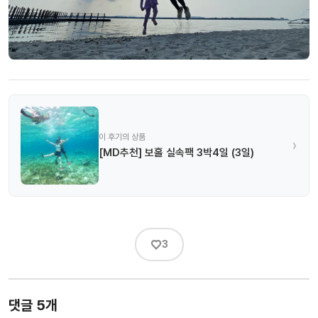
이 후기의 상품
›
[MD추천] 보홀 실속팩 3박4일 (3일)
♡
3
댓글 5개