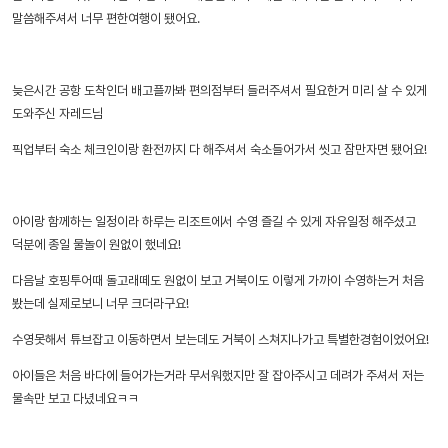
말씀해주셔서 너무 편한여행이 됐어요.
늦은시간 공항 도착인더 배고플까봐 편의점부터 들러주셔서 필요한거 미리 살 수 있게
도와주신 자레드님
픽업부터 숙소 체크인이랑 환전까지 다 해주셔서 숙소들어가서 씻고 잠만자면 됐어요!
아이랑 함께하는 일정이라 하루는 리조트에서 수영 즐길 수 있게 자유일정 해주셨고
덕분에 종일 물놀이 원없이 했네요!
다음날 호핑투어때 돌고래떼도 원없이 보고 거북이도 이렇게 가까이 수영하는거 처음
봤는데 실제로보니 너무 크더라구요!
수영못해서 튜브잡고 이동하면서 보는데도 거북이 스쳐지나가고 특별한경험이었어요!
아이들은 처음 바다에 들어가는거라 무서워했지만 잘 잡아주시고 데려가 주셔서 저는
물속만 보고 다녔네요ㅋㅋ