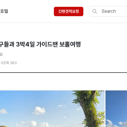
호텔
간편견적요청
식구들과 3박4일 가이드맨 보홀여행
3월
13
조회 363