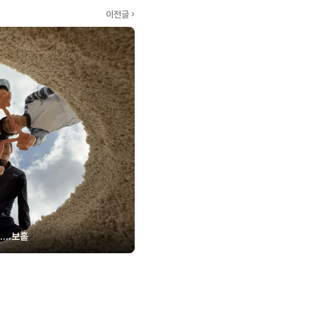
이전글 ›
행....보홀