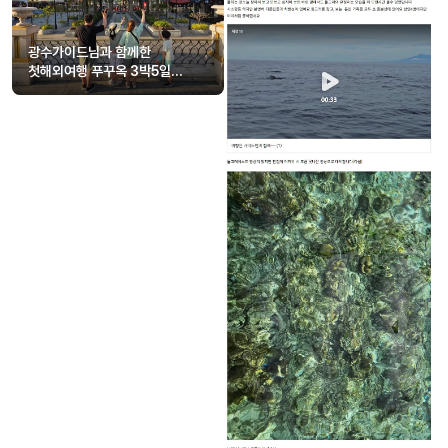
광수가이드님과 함께한
첫해외여행 푸꾸옥 3박5일
좋은추억많이 남겼습니다!!