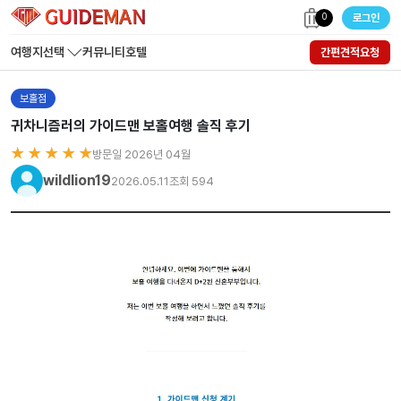
0
로그인
여행지선택
커뮤니티
호텔
간편견적요청
보홀점
귀차니즘러의 가이드맨 보홀여행 솔직 후기
★ ★ ★ ★ ★
방문일 2026년 04월
wildlion19
2026.05.11
조회 594