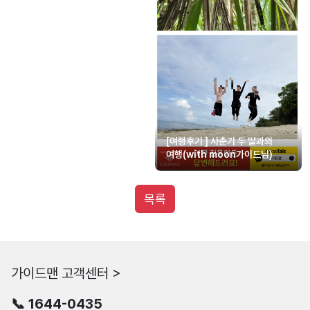
[여행후기 ] 사춘기 두 딸과의
여행(with moon가이드님)
목록
가이드맨 고객센터 >
📞 1644-0435