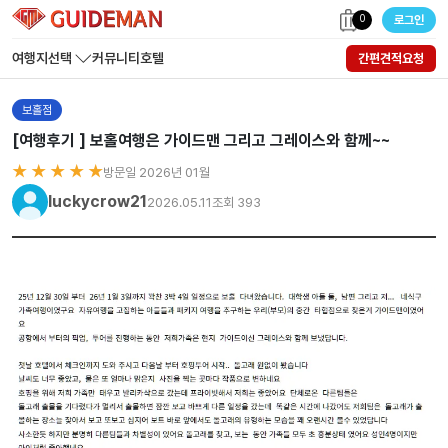
0
로그인
여행지선택
커뮤니티
호텔
간편견적요청
보홀점
[여행후기 ] 보홀여행은 가이드맨 그리고 그레이스와 함께~~
★ ★ ★ ★ ★
방문일 2026년 01월
luckycrow21
2026.05.11
조회 393