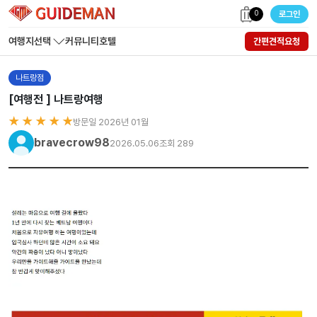
0
로그인
여행지선택
커뮤니티
호텔
간편견적요청
나트랑점
[여행전 ] 나트랑여행
★ ★ ★ ★ ★
방문일 2026년 01월
bravecrow98
2026.05.06
조회 289