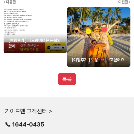
‹ 다음글
이전글 ›
[여행후기 ] 나트랑여행은 문희와
함께
[여행후기 ] 보용~~~ 보고싶어요
목록
가이드맨 고객센터 >
📞 1644-0435