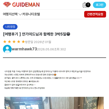
0
로그인
여행지선택
커뮤니티
호텔
간편견적요청
나트랑점
[여행후기 ] 얀가이드님과 함께한 3박5일😁
★ ★ ★ ★ ★
방문일 2026년 01월
warmhawk73
2026.05.06
조회 302