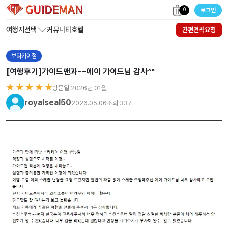
0
로그인
여행지선택
커뮤니티
호텔
간편견적요청
보라카이점
[여행후기]가이드맨과~~에이 가이드님 감사^^
★ ★ ★ ★ ★
방문일 2026년 01월
royalseal50
2026.05.06
조회 337