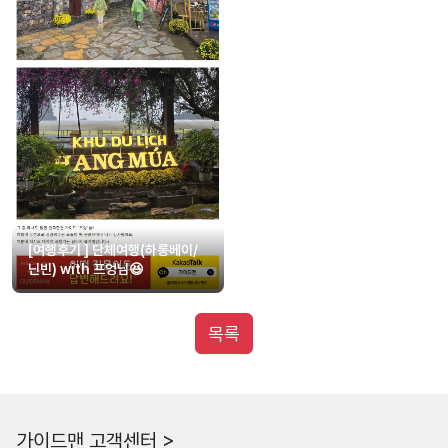
[여행후기 ] 단체여행(하롱베이/
닌빈) with 프엉님😆
목록
가이드맨 고객센터 >