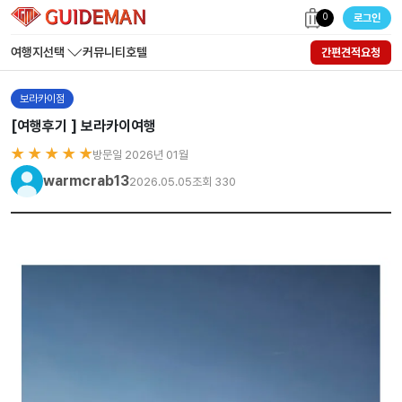
0
로그인
여행지선택
커뮤니티
호텔
간편견적요청
보라카이점
[여행후기 ] 보라카이여행
★ ★ ★ ★ ★
방문일 2026년 01월
warmcrab13
2026.05.05
조회 330