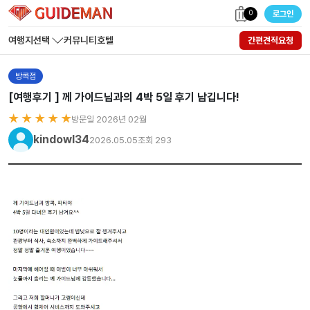
0
로그인
여행지선택
커뮤니티
호텔
간편견적요청
방콕점
[여행후기 ] 께 가이드님과의 4박 5일 후기 남깁니다!
★ ★ ★ ★ ★
방문일 2026년 02월
kindowl34
2026.05.05
조회 293