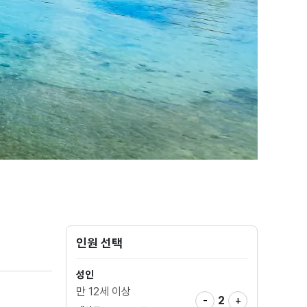
인원 선택
성인
만 12세 이상
-
2
+