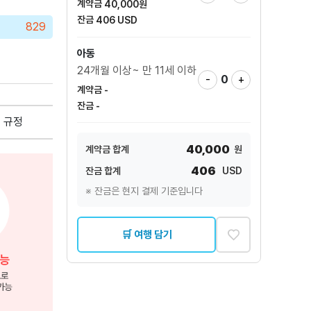
계약금
40,000
원
잔금
406
USD
829
아동
24개월 이상~ 만 11세 이하
-
0
+
계약금
-
잔금
-
 규정
40,000
계약금 합계
원
406
잔금 합계
USD
※ 잔금은 현지 결제 기준입니다
♡
🛒 여행 담기