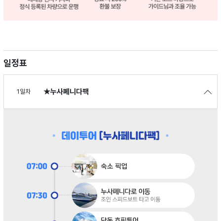
일정표
★누사페니다팩
1일차