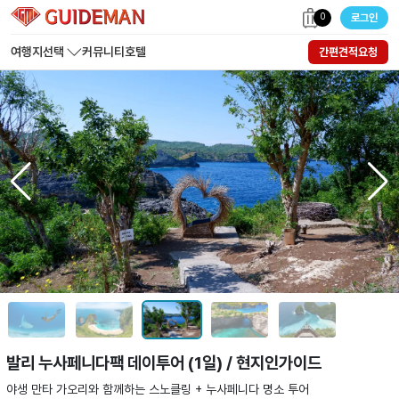
0
로그인
여행지선택
커뮤니티
호텔
간편견적요청
발리 누사페니다팩 데이투어 (1일) / 현지인가이드
야생 만타 가오리와 함께하는 스노클링 + 누사페니다 명소 투어