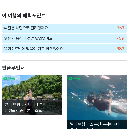
이 여행의 매력포인트
🚐전용 차량으로 편리했어요
853
🍲현지 음식이 정말 맛있었어요
759
😊가이드님이 믿음이 가고 친절했어요
683
인플루언서
발리 여행 누사페니다 투어
일정표와 준비물 리스트
발리 여행 코스 추천 누사페니다