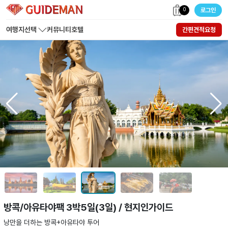
0
로그인
여행지선택
커뮤니티
호텔
간편견적요청
방콕/아유타야팩 3박5일(3일) / 현지인가이드
낭만을 더하는 방콕+아유타야 투어