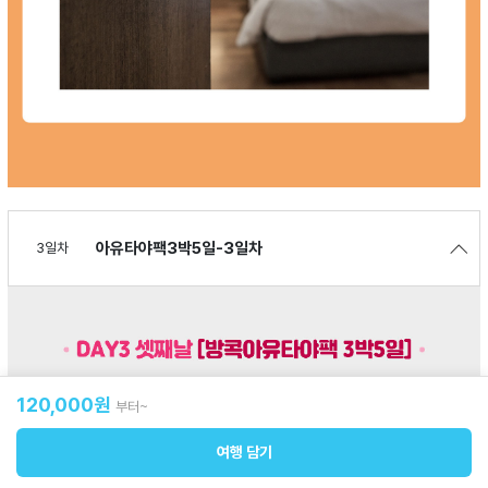
아유타야팩3박5일-3일차
3일차
120,000
원
부터~
여행 담기