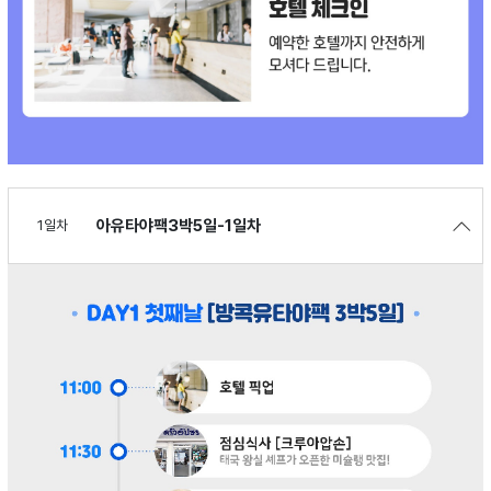
아유타야팩3박5일-1일차
1일차