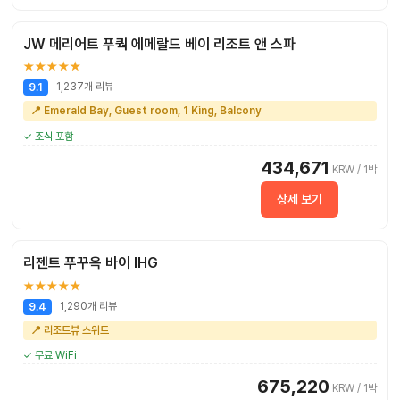
JW 메리어트 푸쿽 에메랄드 베이 리조트 앤 스파
★★★★★
1,237개 리뷰
9.1
📍 Emerald Bay, Guest room, 1 King, Balcony
✓ 조식 포함
434,671
KRW / 1박
상세 보기
리젠트 푸꾸옥 바이 IHG
★★★★★
1,290개 리뷰
9.4
📍 리조트뷰 스위트
✓ 무료 WiFi
675,220
KRW / 1박