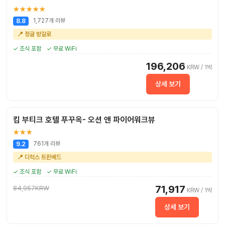
★★★★★
1,727개 리뷰
8.8
📍 정글 방갈로
✓ 조식 포함
✓ 무료 WiFi
196,206
KRW / 1박
상세 보기
킴 부티크 호텔 푸꾸옥- 오션 앤 파이어워크뷰
★★★
761개 리뷰
9.2
📍 디럭스 트윈베드
✓ 조식 포함
✓ 무료 WiFi
71,917
84,957KRW
KRW / 1박
상세 보기