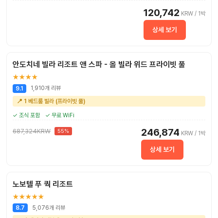
120,742
KRW / 1박
상세 보기
안도치네 빌라 리조트 앤 스파 - 올 빌라 위드 프라이빗 풀
★★★★
1,910개 리뷰
9.1
📍 1 베드룸 빌라 (프라이빗 풀)
✓ 조식 포함
✓ 무료 WiFi
246,874
687,324KRW
55%
KRW / 1박
상세 보기
노보텔 푸 쿽 리조트
★★★★★
5,076개 리뷰
8.7