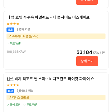
더 업 호텔 푸꾸옥 아일랜드 - 더 풀사이드 이스케이프
★★★★
813개 리뷰
8.8
📍 슈페리어 더블 (발코니)
✓ 무료 WiFi
53,184
108,668KRW
KRW / 1박
상세 보기
선셋 비치 리조트 앤 스파 - 비치프런트 파이럿 파이어 쇼
★★★★
2,540개 리뷰
8.9
📍 디럭스 킹/트윈
✓ 조식 포함
✓ 무료 WiFi