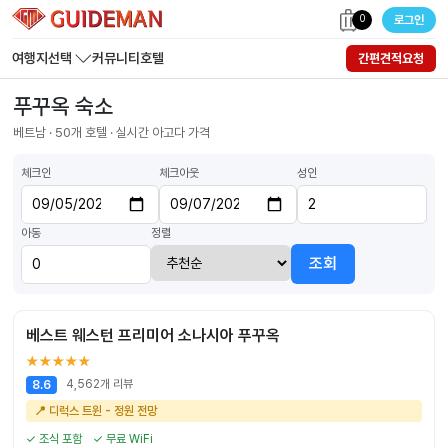
0
로그인
여행지선택
커뮤니티
호텔
간편견적요청
푸꾸옥 숙소
베트남 · 50개 호텔 · 실시간 아고다 가격
체크인
체크아웃
성인
아동
정렬
조회
베스트 웨스턴 프리미어 소나시아 푸꾸옥
★★★★★
4,562개 리뷰
8.6
📍 디럭스 트윈 - 정원 전망
✓ 조식 포함
✓ 무료 WiFi