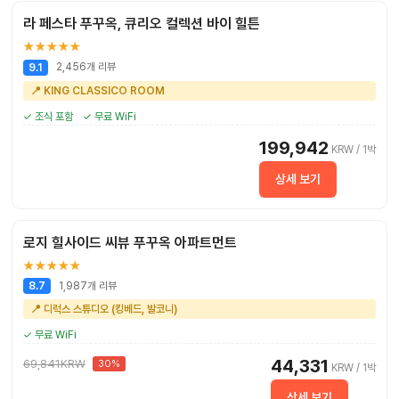
라 페스타 푸꾸옥, 큐리오 컬렉션 바이 힐튼
★★★★★
2,456개 리뷰
9.1
📍 KING CLASSICO ROOM
✓ 조식 포함
✓ 무료 WiFi
199,942
KRW / 1박
상세 보기
로지 힐사이드 씨뷰 푸꾸옥 아파트먼트
★★★★★
1,987개 리뷰
8.7
📍 디럭스 스튜디오 (킹베드, 발코니)
✓ 무료 WiFi
44,331
69,841KRW
30%
KRW / 1박
상세 보기