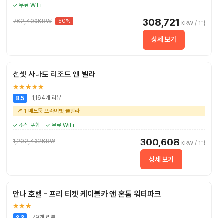
✓ 무료 WiFi
308,721
762,409KRW
50%
KRW / 1박
상세 보기
선셋 사나토 리조트 앤 빌라
★★★★★
1,164개 리뷰
8.5
📍 1 베드룸 프라이빗 풀빌라
✓ 조식 포함
✓ 무료 WiFi
300,608
1,202,432KRW
KRW / 1박
상세 보기
안나 호텔 - 프리 티켓 케이블카 앤 혼톰 워터파크
★★★
79개 리뷰
8.3