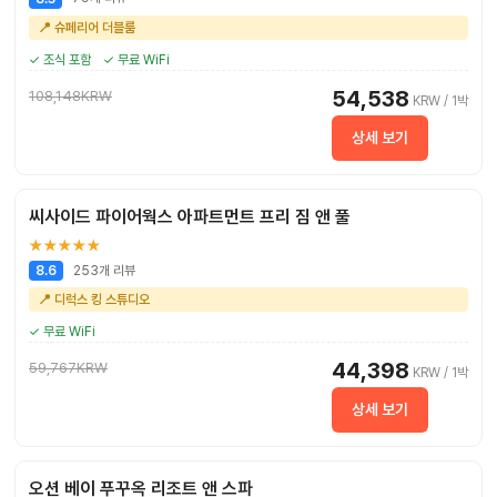
📍 슈페리어 더블룸
✓ 조식 포함
✓ 무료 WiFi
54,538
108,148KRW
KRW / 1박
상세 보기
씨사이드 파이어웍스 아파트먼트 프리 짐 앤 풀
★★★★★
253개 리뷰
8.6
📍 디럭스 킹 스튜디오
✓ 무료 WiFi
44,398
59,767KRW
KRW / 1박
상세 보기
오션 베이 푸꾸옥 리조트 앤 스파