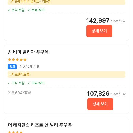
📍 슈페리어 더블베드- 가든뷰
✓ 조식 포함
✓ 무료 WiFi
142,997
KRW / 1박
상세 보기
솔 바이 멜리아 푸꾸옥
★★★★★
4,070개 리뷰
8.5
📍 스탠다드룸
✓ 조식 포함
✓ 무료 WiFi
107,826
218,694KRW
KRW / 1박
상세 보기
더 레지던스 리조트 앤 빌라 푸꾸옥
★★★★