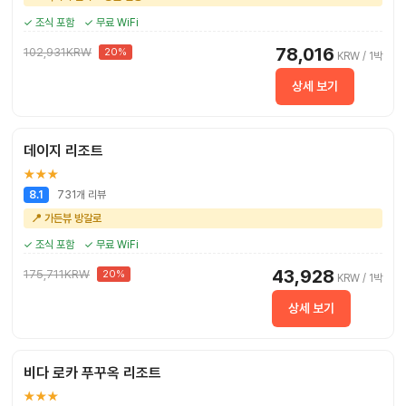
✓ 조식 포함
✓ 무료 WiFi
78,016
102,931KRW
20%
KRW / 1박
상세 보기
데이지 리조트
★★★
731개 리뷰
8.1
📍 가든뷰 방갈로
✓ 조식 포함
✓ 무료 WiFi
43,928
175,711KRW
20%
KRW / 1박
상세 보기
비다 로카 푸꾸옥 리조트
★★★