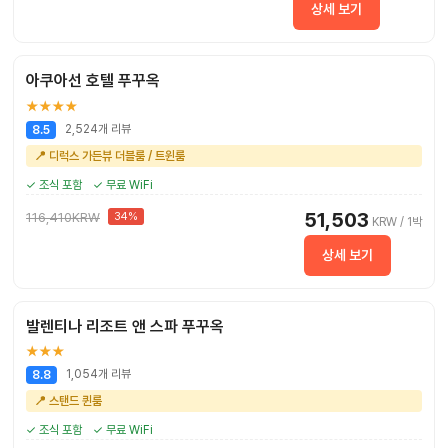
상세 보기
아쿠아선 호텔 푸꾸옥
★★★★
2,524개 리뷰
8.5
📍 디럭스 가든뷰 더블룸 / 트윈룸
✓ 조식 포함
✓ 무료 WiFi
51,503
116,410KRW
34%
KRW / 1박
상세 보기
발렌티나 리조트 앤 스파 푸꾸옥
★★★
1,054개 리뷰
8.8
📍 스탠드 퀸룸
✓ 조식 포함
✓ 무료 WiFi