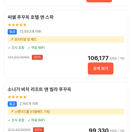
씨쉘 푸꾸옥 호텔 앤 스파
★★★★★
13,953개 리뷰
9.0
📍 프리미엄 킹 베드
✓ 조식 포함
✓ 무료 WiFi
106,177
161,597KRW
20%
KRW / 1박
상세 보기
소나가 비치 리조트 앤 빌라 푸꾸옥
★★★★★
2,190개 리뷰
8.2
📍 스탠다드룸 (더블베드 1개)
✓ 조식 포함
✓ 무료 WiFi
99,330
213,432KRW
50%
KRW / 1박