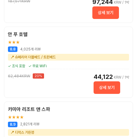
97,244
187,971KRW
KRW / 1박
상세 보기
안 푸 호텔
★★★
4,025개 리뷰
8.8
📍 슈페리어 더블베드 / 트윈베드
✓ 조식 포함
✓ 무료 WiFi
44,122
62,484KRW
20%
KRW / 1박
상세 보기
카미아 리조트 앤 스파
★★★★
2,821개 리뷰
8.9
📍 디럭스 가든뷰