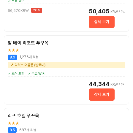
✓ 무료 WiFi
50,405
66,570KRW
20%
KRW / 1박
상세 보기
팜 베이 리조트 푸꾸옥
★★★
1,276개 리뷰
8.9
📍 디럭스 더블룸 (발코니)
✓ 조식 포함
✓ 무료 WiFi
44,344
KRW / 1박
상세 보기
리프 호텔 푸꾸옥
★★★
687개 리뷰
8.5