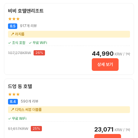
비비 호텔앤리조트
★★★
917개 리뷰
8.5
📍 라지룸
✓ 조식 포함
✓ 무료 WiFi
44,990
107,278KRW
26%
KRW / 1박
상세 보기
드엉 동 호텔
★★★
590개 리뷰
8.4
📍 디럭스 씨뷰 더블룸
✓ 무료 WiFi
23,071
51,617KRW
25%
KRW / 1박