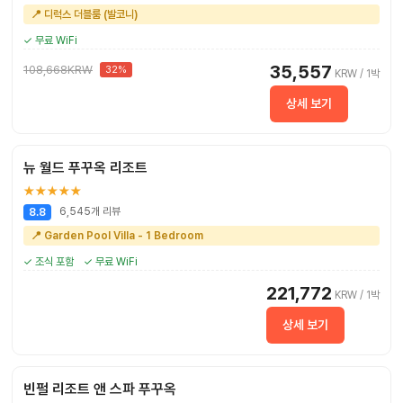
📍 디럭스 더블룸 (발코니)
✓ 무료 WiFi
35,557
108,668KRW
32%
KRW / 1박
상세 보기
뉴 월드 푸꾸옥 리조트
★★★★★
6,545개 리뷰
8.8
📍 Garden Pool Villa - 1 Bedroom
✓ 조식 포함
✓ 무료 WiFi
221,772
KRW / 1박
상세 보기
빈펄 리조트 앤 스파 푸꾸옥