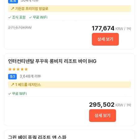
504개 리뷰
8.4
📍 가든뷰 프리미엄 방갈로
✓ 조식 포함
✓ 무료 WiFi
177,674
271,670KRW
KRW / 1박
상세 보기
인터컨티넨탈 푸꾸옥 롱비치 리조트 바이 IHG
★★★★★
3,648개 리뷰
9.1
📍 1 베드룸 레지던스
✓ 무료 WiFi
295,502
KRW / 1박
상세 보기
그린 베이 푸쿽 리조트 앤 스파