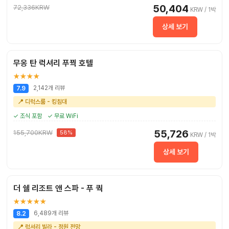
50,404
72,336KRW
KRW / 1박
상세 보기
무옹 탄 럭셔리 푸꿕 호텔
★★★★
2,142개 리뷰
7.9
📍 디럭스룸 - 킹침대
✓ 조식 포함
✓ 무료 WiFi
55,726
155,700KRW
58%
KRW / 1박
상세 보기
더 쉘 리조트 앤 스파 - 푸 쿽
★★★★★
6,489개 리뷰
8.2
📍 럭셔리 빌라 - 정원 전망