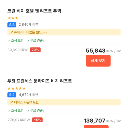
코럴 베이 호텔 앤 리조트 푸쿽
★★★
2,840개 리뷰
8.8
📍 슈페리어 더블룸 (발코니)
✓ 조식 포함
✓ 무료 WiFi
55,843
80,998KRW
20%
KRW / 1박
상세 보기
두짓 프린세스 문라이즈 비치 리조트
★★★★★
4,672개 리뷰
9.2
📍 디럭스 가든뷰 트윈
✓ 조식 포함
✓ 무료 WiFi
138,707
278,074KRW
45%
KRW / 1박