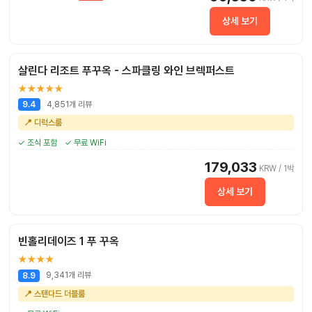
상세 보기
살린다 리조트 푸꾸옥 - 스파클링 와인 브렉퍼스트
★★★★★
4,851개 리뷰
9.4
📍 디럭스룸
✓ 조식 포함
✓ 무료 WiFi
179,033
KRW / 1박
상세 보기
빈홀리데이즈 1 푸 꾸옥
★★★★
9,341개 리뷰
8.9
📍 스탠다드 더블룸