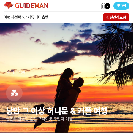
0
로그인
여행지선택
커뮤니티
호텔
간편견적요청
테마 목록
💑
낭만 그 이상 허니문 & 커플 여행
둘만의 완벽한 순간 프라이빗 로맨틱 여행