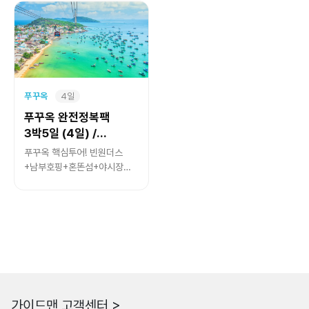
푸꾸옥
4일
푸꾸옥 완전정복팩
3박5일 (4일) /
현지인가이드
푸꾸옥 핵심투어! 빈원더스
+남부호핑+혼똔섬+야시장
+전신마사지
가이드맨 고객센터 >