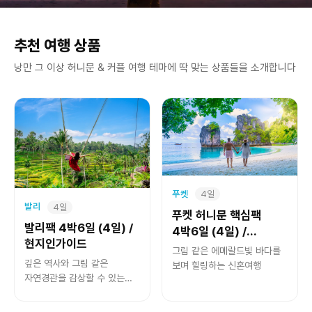
추천 여행 상품
낭만 그 이상 허니문 & 커플 여행 테마에 딱 맞는 상품들을 소개합니다
푸켓
4일
발리
4일
푸켓 허니문 핵심팩
발리팩 4박6일 (4일) /
4박6일 (4일) /
현지인가이드
현지인가이드
그림 같은 에메랄드빛 바다를
깊은 역사와 그림 같은
보며 힐링하는 신혼여행
자연경관을 감상할 수 있는
감동 투어~!