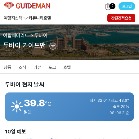
0
로그인
여행지선택
커뮤니티
호텔
간편견적요청
아랍에미리트 > 두바이
두바이 가이드맨
☆
상품
소식
리뷰
토크
호텔
두바이 현지 날씨
39.8
최저 32.0° / 최고 43.6°
☀️
°C
습도 29%
맑음
08-06 기준
10일 예보