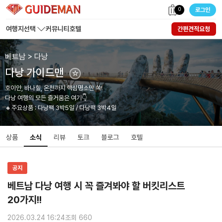
0
로그인
여행지선택
커뮤니티
호텔
간편견적요청
베트남 > 다낭
다낭 가이드맨
☆
호이안, 바나힐, 온천까지 핵심명소만 쏙!
다낭 여행의 모든 즐거움은 여기👇
🔸주요상품 : 다낭팩 3박5일 / 다낭팩 3박4일
상품
소식
리뷰
토크
블로그
호텔
공지
베트남 다낭 여행 시 꼭 즐겨봐야 할 버킷리스트
20가지!!
2026.03.24 16:24
조회 660