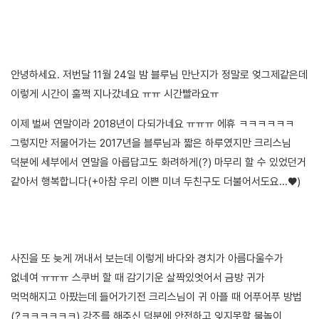
안녕하세요. 저번달 11월 24일 밤 블루님 만난지가 정말로 엊그제같은데
이렇게 시간이 훌쩍 지나갔네요 ㅠㅠ 시간빨라요ㅠ
이제 벌써 연말이라 2018년이 다되가네요 ㅠㅠㅠ 에휴 ㅋㅋㅋㅋㅋㅋ
그렇지만 저물어가는 2017년을 블루님과 짧은 하루였지만 크리스님
덕분에 세부에서 연말을 아릅답고도 화려하게(?) 마무리 할 수 있었던거
같아서 행복합니다(+아참 우리 이쁜 미녀 두친구도 더불어서도요...♥)
사진을 또 늦게 꺼내서 보는데 이렇게 바다와 경치가 아름다울수가
없네여 ㅠㅠㅠ 스쿠버 할 때 감기기운 살짝있엇어서 금방 귀가
먹먹해지고 아팠는데 들어가기전 크리스님이 귀 아플 때 어푸어푸 방법
(?ㅋㅋㅋㅋㅋㅋ) 강조를 해주신 덕분에 안전하고 잊지못할 물놀이