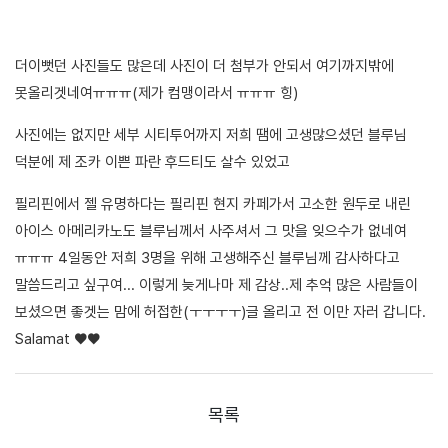
더이뻣던 사진들도 많은데 사진이 더 첨부가 안되서 여기까지밖에
못올리겟네여ㅠㅠㅠ(제가 컴맹이라서 ㅠㅠㅠ 힝)
사진에는 없지만 세부 시티투어까지 저희 땜에 고생많으셨던 블루님
덕분에 제 조카 이쁜 파란 후드티도 살수 있었고
필리핀에서 젤 유명하다는 필리핀 현지 카페가서 고소한 원두로 내린
아이스 아메리카노도 블루님께서 사주셔서 그 맛을 잊으수가 없네여
ㅠㅠㅠ 4일동안 저희 3명을 위해 고생해주신 블루님께 감사하다고
말씀드리고 싶구여... 이렇게 늦게나마 제 감상..제 추억 많은 사람들이
보셨으면 좋겟는 맘에 허접한(ㅜㅜㅜㅜ)글 올리고 전 이만 자러 갑니다.
Salamat ♥♥
목록