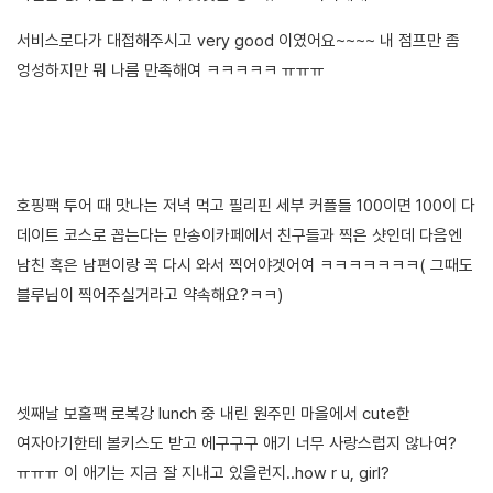
서비스로다가 대접해주시고 very good 이였어요~~~~ 내 점프만 좀
엉성하지만 뭐 나름 만족해여 ㅋㅋㅋㅋㅋ ㅠㅠㅠ
호핑팩 투어 때 맛나는 저녁 먹고 필리핀 세부 커플들 100이면 100이 다
데이트 코스로 꼽는다는 만송이카페에서 친구들과 찍은 샷인데 다음엔
남친 혹은 남편이랑 꼭 다시 와서 찍어야겟어여 ㅋㅋㅋㅋㅋㅋㅋ( 그때도
블루님이 찍어주실거라고 약속해요?ㅋㅋ)
셋째날 보홀팩 로복강 lunch 중 내린 원주민 마을에서 cute한
여자아기한테 볼키스도 받고 에구구구 애기 너무 사랑스럽지 않나여?
ㅠㅠㅠ 이 애기는 지금 잘 지내고 있을런지..how r u, girl?