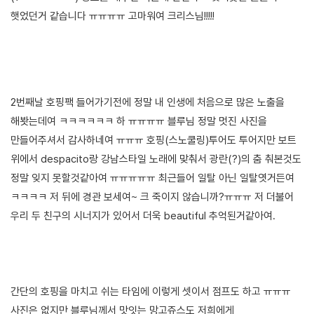
햇었던거 같습니다 ㅠㅠㅠㅠ 고마워여 크리스님!!!!!
2번째날 호핑팩 들어가기전에 정말 내 인생에 처음으로 많은 노출을
해봣는데여 ㅋㅋㅋㅋㅋㅋ 하 ㅠㅠㅠㅠ 블루님 정말 멋진 사진을
만들어주셔서 감사하네여 ㅠㅠㅠ 호핑(스노쿨링)투어도 투어지만 보트
위에서 despacito랑 강남스타일 노래에 맞춰서 광란(?)의 춤 춰본것도
정말 잊지 못할것같아여 ㅠㅠㅠㅠㅠ 최근들어 일탈 아닌 일탈엿거든여
ㅋㅋㅋㅋ 저 뒤에 경관 보세여~ 크 죽이지 않습니까?ㅠㅠㅠ 저 더불어
우리 두 친구의 시너지가 있어서 더욱 beautiful 추억된거같아여.
간단의 호핑을 마치고 쉬는 타임에 이렇게 셋이서 점프도 하고 ㅠㅠㅠ
사진은 없지만 블루님께서 맛잇는 망고쥬스도 저희에게