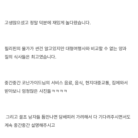
고생많으셨고 정말 덕분에 재밌게 놀다왔습니다.
필리핀의 물가가 싼건 알고있지만 대형여행사와 비교할 수 없는 양과
질의 식사들은 최고였습니다.
중간중간 코난가이드님의 서비스 음료, 음식, 현지대중교통, 집에와서
받아보니 엄청많은 사진들ㅋㅋㅋㅋ
그리고 꼴초 남자들 틈만나면 담배피러 가려해서 다 기다려주시면서도
계속 중간중간 설명해주시고