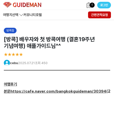
0
로그인
여행지선택
커뮤니티
호텔
간편견적요청
방콕점
[방콕] 배우자와 첫 방콕여행 (결혼19주년
기념여행) 애플가이드님^^
★★★★★
cebu
2025.07.21
조회 450
여행후기
(20
본문https://cafe.naver.com/bangkokguideman/30394