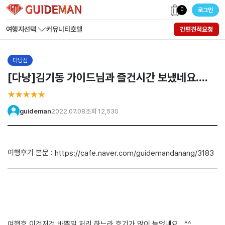
0
로그인
여행지선택
커뮤니티
호텔
간편견적요청
다낭점
[다낭]김기동 가이드님과 즐건시간 보냈네요....
★★★★★
guideman
2022.07.08
조회 12,530
여행후기 본문 :
https://cafe.naver.com/guidemandanang/3183
여행후 이것저것 바쁜일 처리 하느라 후기가 많이 늦었네요...^^