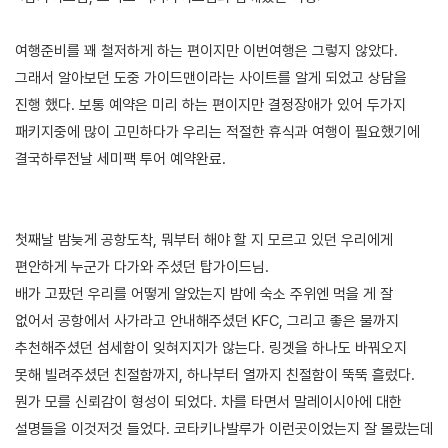
여행준비를 꽤 철저하게 하는 편이지만 이번여행은 그렇지 않았다.
그래서 알아보던 도중 가이드맨이라는 사이트를 알게 되었고 상담을
진행 했다. 보통 예약은 미리 하는 편이지만 결정장애가 있어 두가지
패키지중에 많이 고민하다가 우리는 적절한 휴식과 여행이 필요했기에
결국하루전날 세미팩 투어 예약완료.
첫째날 밤늦게 공항도착, 뭐부터 해야 할 지 모르고 있던 우리에게
편안하게 누군가 다가와 주셨던 탑가이드님.
배가 고팠던 우리를 어떻게 알았는지 밤에 숙소 주위엔 먹을 게 잘
없어서 공항에서 사가라고 안내해주셨던 KFC, 그리고 좋은 물까지
추천해주셨던 섬세함이 잊혀지지가 않는다. 링겟을 하나도 바꿔오지
못해 빌려주셨던 친절함까지, 하나부터 열까지 친절함이 뚝뚝 흘렀다.
뭔가 모를 신뢰감이 형성이 되었다. 차를 타면서 말레이시아에 대한
설명들을 이것저것 들었다. 코타키나발루가 이런곳이었는지 잘 몰랐는데