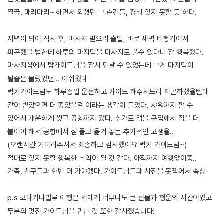
찔끔. 마리마리~ 하면서 외쳤던 그 순간들, 평생 잊지 못할 듯 하다.
저녁이 되어 식사 후, 마사지 받으러 출발, 바로 새벽 비행기여서
피곤했을 법한데 하루의 마지막을 마사지로 풀수 있다니 참 행복했다.
마사지샵에서 탑가이드님을 잠시 만날 수 있었는데 그게 마지막이
될줄은 몰랐었던... 아쉬웠다
럭키가이드님도 하루종일 운전하고 가이드 해주시느라 피곤하셨을텐데
같이 받았으면 더 좋았을걸 이라는 생각이 들었다. 샤워까지 할 수
있어서 개운하게 씻고 공항까지 갔다. 추가로 잼을 구입해서 짐을 더
붙여야 해서 공항에서 짐 풀고 옮겨 놓는 추가적인 고생을..
(오랜시간 기다려주셔서 죄송하고 감사했어요 럭키 가이드님~)
절대로 잊지 못할 행복한 추억이 될 것 같다. 아직까지 여행앓이중..
가족, 친구들과 한번 더 가야겠다. 가이드님들과 사진을 못찍어서 속상
p.s 코타키나발루 여행은 저에게 너무나도 큰 선물과 행운의 시간이었고
두분의 멋진 가이드님을 만난 것 또한 감사했습니다!