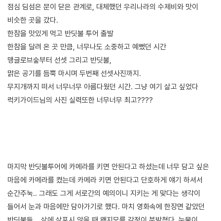
점심 딤섬은 문이 닫은 관계로, 대체했던 우리나라의 수제비와 맛이
비슷한 곳을 갔다.
한참을 맛있게 먹고 반딧불 투어 출발
한참을 달려 온 곳 만큼, 너무나도 소중하고 예뻤던 시간
맹글로브숲부터 선셋 그리고 반딧불,
맑은 공기를 듬뿍 마시며 두번째 선셋사진까지.
무지개까지 떠서 너무너무 아름다웠던 시간. 그냥 여기 살고 싶었다
럭키가이드님의 사진 실력또한 너무너무 최고????
마지막 반딧불투어에 카메라를 키면 안된다고 하셨는데 너무 담고 싶은
마음에 카메라를 켰는데 카메라 키면 안된다고 단호하게 얘기 하셔서
순간주눅.. 그래도 그게 서로간의 예의이니 지키는 게 맞다는 생각이
들어서 눈과 마음에만 담아가기로 했다. 마치 영화속에 한장면 같았던
반딧불들... 살에 살포시 앉을 때 왠지모를 감정이 북받쳤다. 눈물이