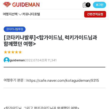
0
로그인
여행지선택
커뮤니티
호텔
간편견적요청
코타키나발루점
[코타키나발루]<탑가이드님, 럭키가이드님과
함께했던 여행>
★★★★★
guideman
2022.07.04
조회 11,341
여행후기 본문 :
https://cafe.naver.com/kotaguideman/9315
<탑가이드님, 그리고 럭키가이드님과 함께했던 여행>