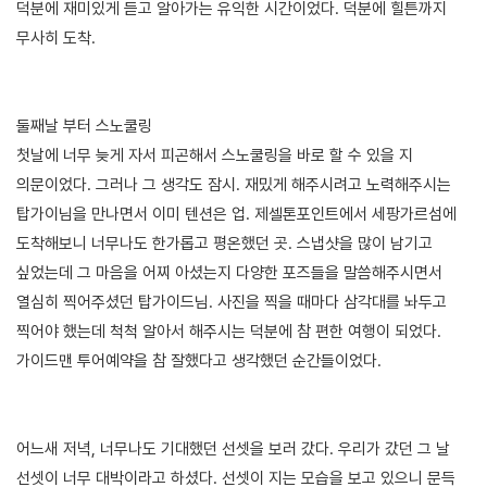
덕분에 재미있게 듣고 알아가는 유익한 시간이었다. 덕분에 힐튼까지
무사히 도착.
둘째날 부터 스노쿨링
첫날에 너무 늦게 자서 피곤해서 스노쿨링을 바로 할 수 있을 지
의문이었다. 그러나 그 생각도 잠시. 재밌게 해주시려고 노력해주시는
탑가이님을 만나면서 이미 텐션은 업. 제셀톤포인트에서 세팡가르섬에
도착해보니 너무나도 한가롭고 평온했던 곳. 스냅샷을 많이 남기고
싶었는데 그 마음을 어찌 아셨는지 다양한 포즈들을 말씀해주시면서
열심히 찍어주셨던 탑가이드님. 사진을 찍을 때마다 삼각대를 놔두고
찍어야 했는데 척척 알아서 해주시는 덕분에 참 편한 여행이 되었다.
가이드맨 투어예약을 참 잘했다고 생각했던 순간들이었다.
어느새 저녁, 너무나도 기대했던 선셋을 보러 갔다. 우리가 갔던 그 날
선셋이 너무 대박이라고 하셨다. 선셋이 지는 모습을 보고 있으니 문득