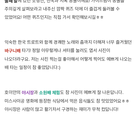
에 갔던 오행산, 천국과 지옥 동굴이에요! 가이드님이 동굴을
둘째 날
주의깊게 살펴보라고 내주신 깜짝 퀴즈 덕에 더 즐겁게 둘러볼 수
있었어요! 어떤 퀴즈인지는 직접 가서 확인해보시길ㅎㅎ
익숙한 한국 트로트와 함께 경쾌한 노래와 춤까지 더해져 너무 즐거웠던
타기! 정말 아무렇게나 셔터를 눌러도 엽서 사진이
바구니배
나오더라구요. 저는 사진 찍는걸 좋아해서 어떻게 찍어도 예쁘게 나오는
배 타는 일정이 참 좋았답니다:)
호이안의
과
도 참 사진이 예쁘게 잘 나온답니다.
야시장
소원배 체험
미스사이공 영화에 등장한 식당에서 먹은 음식들도 참 맛있었어요ㅎㅎ
야시장은 사람이 많고 활기차서 구경하는 재미가 무척 컸답니다!