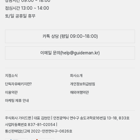
상담시간 09:00 ~ 18:00
점심시간 13:00 ~ 14:00
토/일 공휴일 휴무
카톡 상담 (평일 09:00~18:00)
이메일 문의(help@guideman.kr)
지점소식
회사소개
단독자유패키지란?
개인정보취급방침
이용약관
해외여행약관
마케팅 제휴 안내
주식회사 가이드맨 | 대표 김현민 | 인천광역시 연수구 송도과학로16번길 13-18, 833호
사업자등록번호 837-81-02054 |
통신판매업신고제 2022-인천연수구-0626호