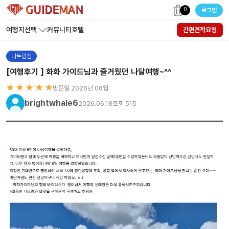
0
로그인
여행지선택
커뮤니티
호텔
간편견적요청
나트랑점
[여행후기 ] 화화 가이드님과 즐거웠던 나달여행~^^
★ ★ ★ ★ ★
방문일 2026년 06월
brightwhale6
2026.06.18
조회 515