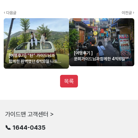
‹ 다음글
이전글 ›
[여행후기 ]
[여행후기] “탄” 가이드님과
문희가이드님과함께한 4박6일^^
함께한 완벽했던 6박8일 나트랑
+달랏 여행
목록
가이드맨 고객센터 >
📞 1644-0435