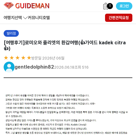
0
로그인
여행지선택
커뮤니티
호텔
간편견적요청
발리점
[여행후기]로미오와 쥴리엣의 환갑여행(👍가이드 kadek citra
👍)
★ ★ ★ ★ ★
방문일 2026년 06월
gentledolphin82
2026.06.18
조회 516