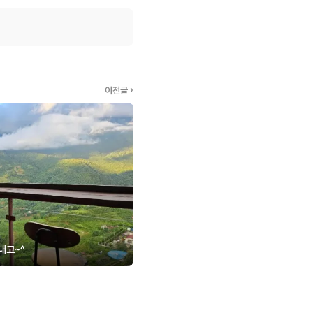
이전글 ›
보내고~^