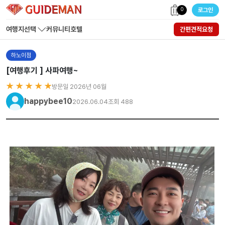
0
로그인
여행지선택
커뮤니티
호텔
간편견적요청
하노이점
[여행후기 ] 사파여행~
★ ★ ★ ★ ★
방문일 2026년 06월
happybee10
2026.06.04
조회 488