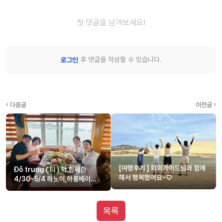
첫 댓글을 남겨보세요!
후 댓글을 작성할 수 있습니다.
로그인
‹ 다음글
이전글 ›
[여행후기 ] 화화가이드님과 함께
Đỗ trung ( 티 ) 와 함께한
해서 행복했어요~♡
4/30~5/4 하노이,하롱베이
8인가족 단독투어
목록