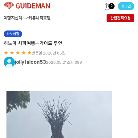
0
로그인
여행지선택
커뮤니티
호텔
간편견적요청
하노이점
하노이 사파여행ㅡ가이드 루안
★ ★ ★ ★ ★
방문일 2026년 05월
jollyfalcon53
2026.05.21
조회 399