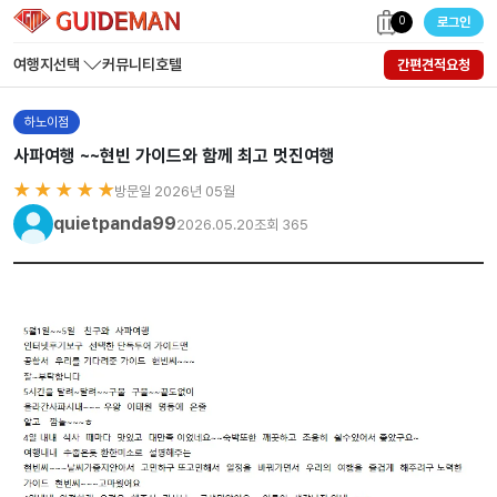
0
로그인
여행지선택
커뮤니티
호텔
간편견적요청
하노이점
사파여행 ~~현빈 가이드와 함께 최고 멋진여행
★ ★ ★ ★ ★
방문일 2026년 05월
quietpanda99
2026.05.20
조회 365