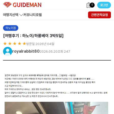
0
로그인
여행지선택
커뮤니티
호텔
간편견적요청
하노이점
[여행후기 : 하노이/하롱베이 3박5일]
★ ★ ★ ★ ★
방문일 2026년 04월
royalrabbit80
2026.05.20
조회 247