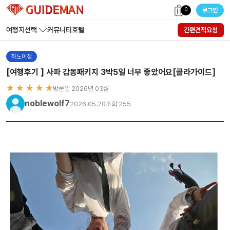
0
로그인
여행지선택
커뮤니티
호텔
간편견적요청
하노이점
[여행후기 ] 사파 감동패키지 3박5일 너무 좋았어요[콜라가이드]
★ ★ ★ ★ ★
방문일 2026년 03월
noblewolf7
2026.05.20
조회 255