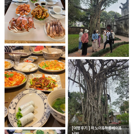
[여행후기 ] 하노이&하롱베이&
닌빈