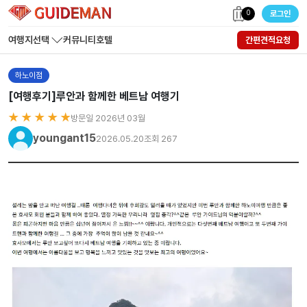
0
로그인
여행지선택
커뮤니티
호텔
간편견적요청
하노이점
[여행후기]루안과 함께한 베트남 여행기
★ ★ ★ ★ ★
방문일 2026년 03월
youngant15
2026.05.20
조회 267