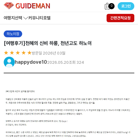
0
로그인
여행지선택
커뮤니티
호텔
간편견적요청
하노이점
[여행후기]천혜의 신비 하룽, 천년고도 하노이
★ ★ ★ ★ ★
방문일 2026년 03월
happydove10
2026.05.20
조회 324