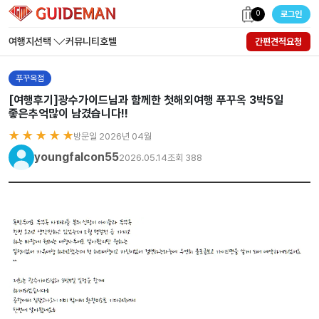
0
로그인
여행지선택
커뮤니티
호텔
간편견적요청
푸꾸옥점
[여행후기]광수가이드님과 함께한 첫해외여행 푸꾸옥 3박5일
좋은추억많이 남겼습니다!!
★ ★ ★ ★ ★
방문일 2026년 04월
youngfalcon55
2026.05.14
조회 388