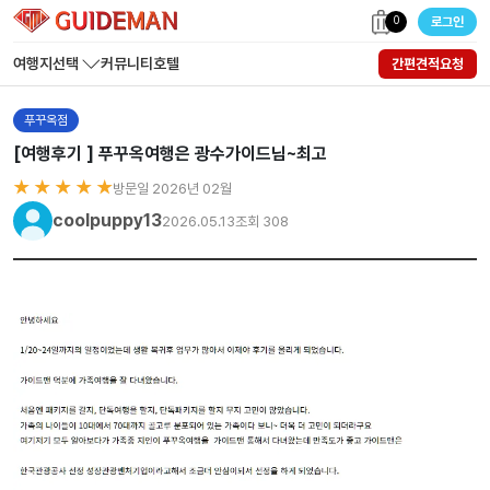
0
로그인
여행지선택
커뮤니티
호텔
간편견적요청
푸꾸옥점
[여행후기 ] 푸꾸옥여행은 광수가이드님~최고
★ ★ ★ ★ ★
방문일 2026년 02월
coolpuppy13
2026.05.13
조회 308