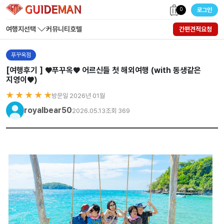
0
로그인
여행지선택
커뮤니티
호텔
간편견적요청
푸꾸옥점
[여행후기 ] ♥️푸꾸옥♥️ 어르신들 첫 해외여행 (with 동생같은
지영이♥️)
★ ★ ★ ★ ★
방문일 2026년 01월
royalbear50
2026.05.13
조회 369