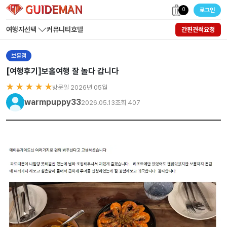
0
로그인
여행지선택
커뮤니티
호텔
간편견적요청
보홀점
[여행후기]보홀여행 잘 놀다 갑니다
★ ★ ★ ★ ★
방문일 2026년 05월
warmpuppy33
2026.05.13
조회 407