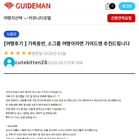
0
로그인
여행지선택
커뮤니티
호텔
간편견적요청
보홀점
[여행후기 ] 가족동반, 소그룹 여행이라면 가이드맨 추천드립니다
★ ★ ★ ★ ★
방문일 2026년 02월
cutekitten28
2026.05.11
조회 308