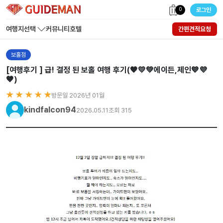
0
로그인
여행지선택
커뮤니티
호텔
간편견적요청
보홀점
[여행후기 ] 급! 결정 된 보홀 여행 후기(🧡💛💚에이든,제인💙💜
🤎)
★ ★ ★ ★ ★
방문일 2026년 01월
kindfalcon94
2026.05.11
조회 315