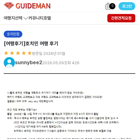
0
로그인
여행지선택
커뮤니티
호텔
간편견적요청
호치민점
[여행후기]호치민 여행 후기
★ ★ ★ ★ ★
방문일 2026년 01월
sunnybee2
2026.05.09
조회 426