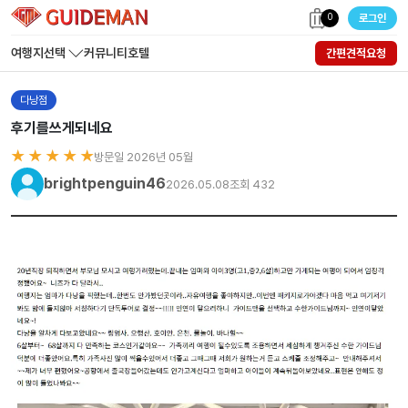
0
로그인
여행지선택
커뮤니티
호텔
간편견적요청
다낭점
후기를쓰게되네요
★ ★ ★ ★ ★
방문일 2026년 05월
brightpenguin46
2026.05.08
조회 432