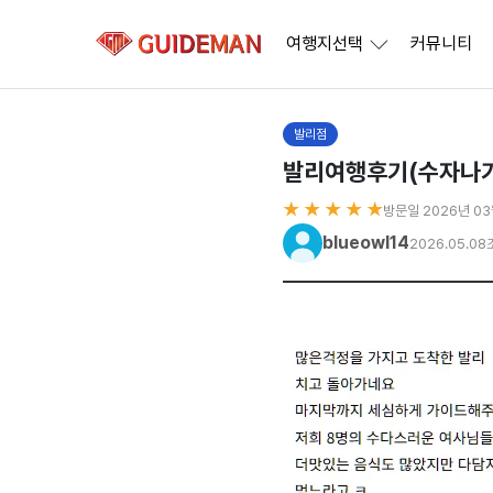
여행지선택
커뮤니티
발리점
발리여행후기(수자나
★ ★ ★ ★ ★
방문일 2026년 0
blueowl14
2026.05.08