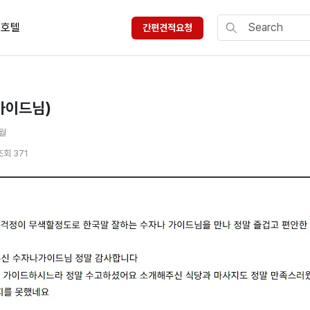
호텔
간편견적요청
가이드님)
3월
조회 371