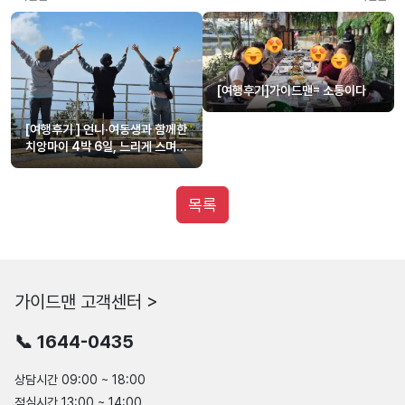
[여행후기]가이드맨= 소통이다
[여행후기 ] 언니·여동생과 함께한
치앙마이 4박 6일, 느리게 스며든
시간의 기록, 원성민 가이드님
감사합니다~♡♡♡
목록
가이드맨 고객센터 >
📞 1644-0435
상담시간 09:00 ~ 18:00
점심시간 13:00 ~ 14:00