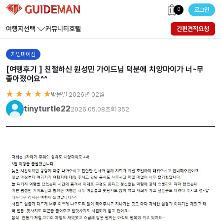
0
로그인
여행지선택
커뮤니티
호텔
간편견적요청
치앙마이점
[여행후기 ] 친절하신 원성민 가이드님 덕분에 치앙마이가 너~무
좋아졌어요^^
★ ★ ★ ★ ★
방문일 2026년 02월
tinyturtle22
2026.05.08
조회 352